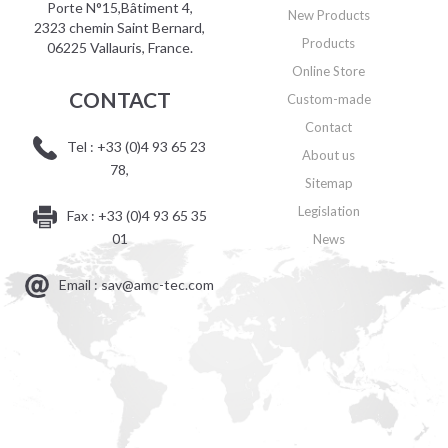
Porte N°15,Bâtiment 4,
New Products
2323 chemin Saint Bernard,
Products
06225 Vallauris, France.
Online Store
CONTACT
Custom-made
Contact
Tel : +33 (0)4 93 65 23
About us
78,
Sitemap
Legislation
Fax : +33 (0)4 93 65 35
01
News
Email : sav@amc-tec.com