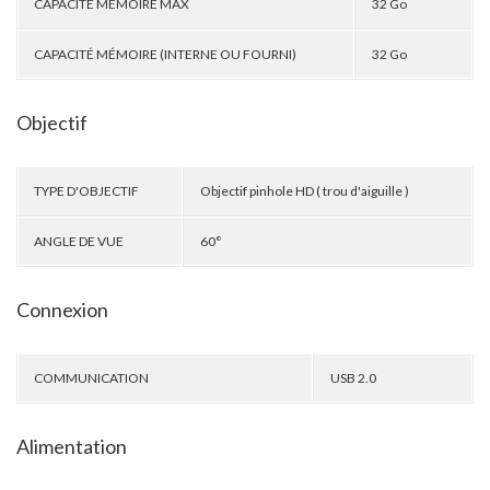
CAPACITÉ MÉMOIRE MAX
32 Go
CAPACITÉ MÉMOIRE (INTERNE OU FOURNI)
32 Go
Objectif
TYPE D'OBJECTIF
Objectif pinhole HD ( trou d'aiguille )
ANGLE DE VUE
60°
Connexion
COMMUNICATION
USB 2.0
Alimentation