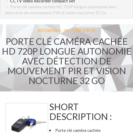
CCTV video Recorder compact set
Porte clé caméra cachée HD 720P longue autonomie avec
détection de mouvement PIR et vision nocturne 32 Go
RÉFÉRENCE : PC-720P-PIR-IR
PORTE CLÉ CAMÉRA CACHÉE
HD 720P LONGUE AUTONOMIE
AVEC DÉTECTION DE
MOUVEMENT PIR ET VISION
NOCTURNE 32 GO
SHORT
DESCRIPTION :
Porte clé caméra cachée