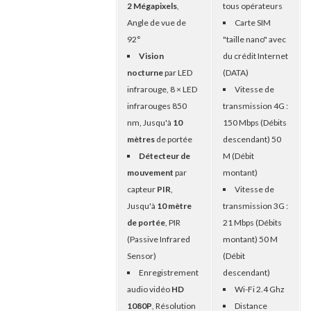
2 Mégapixels
,
tous opérateurs
Angle de vue de
Carte SIM
92°
"taille nano" avec
Vision
du crédit Internet
nocturne
par LED
(DATA)
infrarouge, 8 × LED
Vitesse de
infrarouges 850
transmission 4G :
nm, Jusqu'à
10
150 Mbps (Débits
mètres
de portée
descendant) 50
Détecteur de
M (Débit
mouvement
par
montant)
capteur
PIR
,
Vitesse de
Jusqu'à
10 mètre
transmission 3G :
de portée
, PIR
21 Mbps (Débits
(Passive Infrared
montant) 50 M
Sensor)
(Débit
Enregistrement
descendant)
audio vidéo
HD
Wi-Fi 2.4 Ghz
1080P
, Résolution
Distance