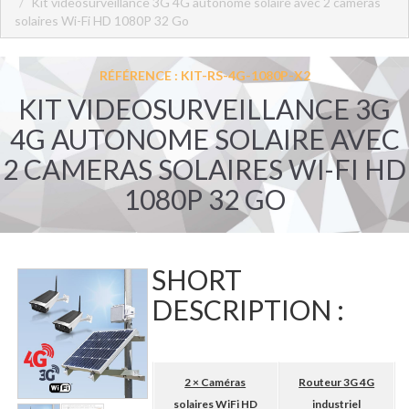
Kit videosurveillance 3G 4G autonome solaire avec 2 cameras
solaires Wi-Fi HD 1080P 32 Go
RÉFÉRENCE : KIT-RS-4G-1080P-X2
KIT VIDEOSURVEILLANCE 3G
4G AUTONOME SOLAIRE AVEC
2 CAMERAS SOLAIRES WI-FI HD
1080P 32 GO
SHORT
DESCRIPTION :
2 × Caméras
Routeur 3G 4G
solaires WiFi HD
industriel