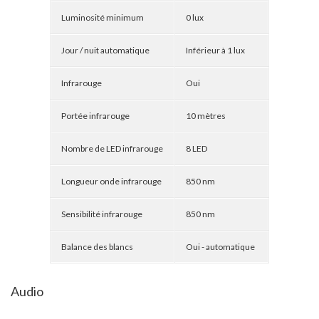
Luminosité minimum
0 lux
Jour / nuit automatique
Inférieur à 1 lux
Infrarouge
Oui
Portée infrarouge
10 mètres
Nombre de LED infrarouge
8 LED
Longueur onde infrarouge
850 nm
Sensibilité infrarouge
850 nm
Balance des blancs
Oui - automatique
Audio