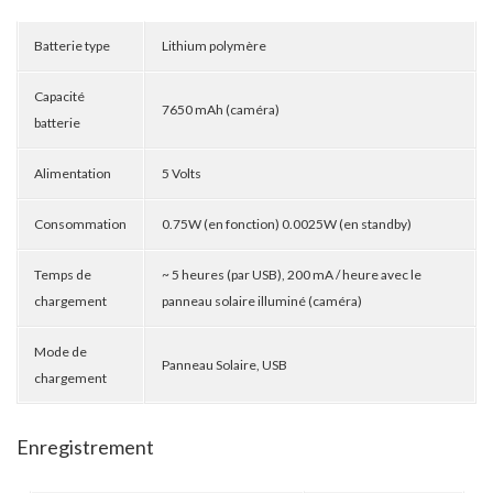
Batterie type
Lithium polymère
Capacité
7650 mAh (caméra)
batterie
Alimentation
5 Volts
Consommation
0.75W (en fonction) 0.0025W (en standby)
Temps de
~ 5 heures (par USB), 200 mA / heure avec le
chargement
panneau solaire illuminé (caméra)
Mode de
Panneau Solaire, USB
chargement
Enregistrement