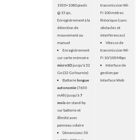
1920×1080 pixels
transmission Wi-
@ 15 ips,
Fi 100 mètres
Enregistrement à la
théorique (sans
détection de
obstacles et
mouvement ou
interférences)
manuel
Vitesse de
Enregistrement
transmission Wi-
sur carte mémoire
Fi 10/100 Mbps
microSD
jusqu'à 32
Interface de
Go (32 Go fournie)
gestion par
Batterie
longue
Interface Web
autonomie
(7650
mAh) jusqu'à
7
mois
en stand-by
sur batterie et
illimité avec
panneau solaire
Dimensions 50