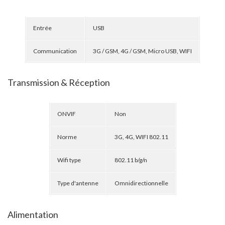
Entrée
USB
Communication
3G / GSM, 4G / GSM, Micro USB, WIFI
Transmission & Réception
ONVIF
Non
Norme
3G, 4G, WIFI 802.11
Wifi type
802.11 b/g/n
Type d'antenne
Omnidirectionnelle
Alimentation