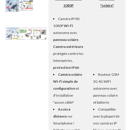
1080P
"solaire"
Caméra IP HD
1080P
Wi-Fi
autonome avec
panneau solaire
,
Caméra extérieure
protégée contre les
intempéries,
protection IP66
Caméra solaire
Routeur GSM
Wi-Fi simple de
3G 4G WiFI
configuration
et
autonome avec
d'installation
panneau solaire
"aucun câble"
et batterie
Accès à
Compatible
distance
sur
avec la plupart de
Smartphone /
nos caméras IP