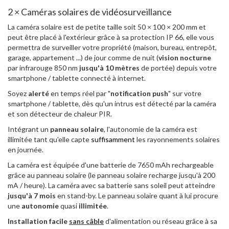
2 × Caméras solaires de vidéosurveillance
La caméra solaire est de petite taille soit 50 × 100 × 200 mm et
peut être placé à l'extérieur grâce à sa protection IP 66, elle vous
permettra de surveiller votre propriété (maison, bureau, entrepôt,
garage, appartement ...) de jour comme de nuit (
vision nocturne
par infrarouge 850 nm
jusqu'à 10 mètres
de portée) depuis votre
smartphone / tablette connecté à internet.
Soyez
alerté
en temps réel par "
notification push
" sur votre
smartphone / tablette, dès qu'un intrus est détecté par la caméra
et son détecteur de chaleur PIR.
Intégrant un
panneau solaire
, l'autonomie de la caméra est
illimitée tant qu'elle capte
suffisamment
les rayonnements solaires
en journée.
La caméra est équipée d'une batterie de 7650 mAh rechargeable
grâce au panneau solaire (le panneau solaire recharge jusqu'à 200
mA / heure). La caméra avec sa batterie sans soleil peut atteindre
jusqu'à 7 mois
en stand-by. Le panneau solaire quant à lui procure
une
autonomie
quasi
illimitée
.
Installation facile
sans câble
d'alimentation ou réseau grâce à sa