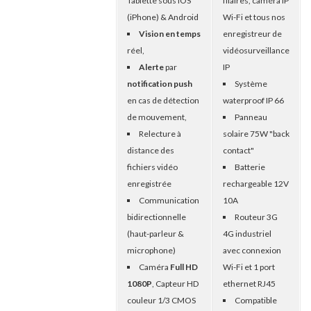
Tablette sous iOS
filaires, caméra IP
(iPhone) & Android
Wi-Fi et tous nos
Vision en temps
enregistreur de
réel,
vidéosurveillance
Alerte
par
IP
notification push
Système
en cas de détection
waterproof IP 66
de mouvement,
Panneau
Relecture à
solaire 75W "back
distance des
contact"
fichiers vidéo
Batterie
enregistrée
rechargeable 12V
Communication
10A
bidirectionnelle
Routeur 3G
(haut-parleur &
4G industriel
microphone)
avec connexion
Caméra
Full HD
Wi-Fi et 1 port
1080P
, Capteur HD
ethernet RJ45
couleur 1/3 CMOS
Compatible