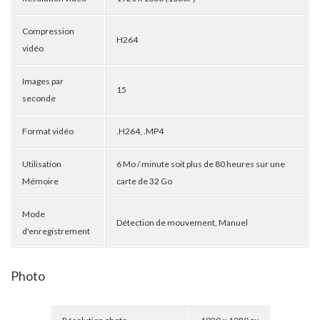
Compression
H264
vidéo
Images par
15
seconde
Format vidéo
.H264, .MP4
Utilisation
6 Mo / minute soit plus de 80 heures sur une
Mémoire
carte de 32 Go
Mode
Détection de mouvement, Manuel
d'enregistrement
Photo