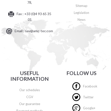
78,
Sitemap
Legislation
Fax : +33 (0)4 93 65 35
01
News
Email : sav@amc-tec.com
USEFUL
FOLLOW US
INFORMATION
Facebook
Our schedules
CGV
Twitter
Our guarantee
Google+
Payment methods