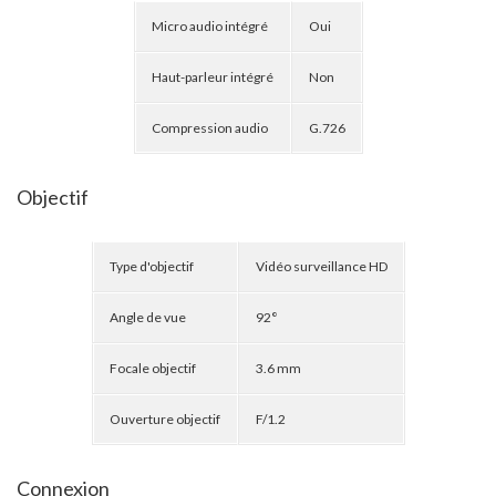
Micro audio intégré
Oui
Haut-parleur intégré
Non
Compression audio
G.726
Objectif
Type d'objectif
Vidéo surveillance HD
Angle de vue
92°
Focale objectif
3.6 mm
Ouverture objectif
F/1.2
Connexion