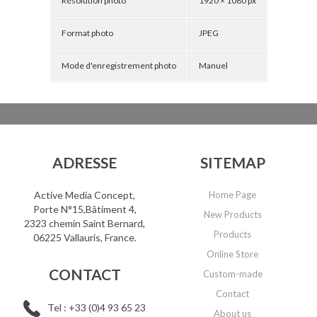
Résolution photo
1920 × 1080 px
Format photo
JPEG
Mode d'enregistrement photo
Manuel
ADRESSE
SITEMAP
Active Media Concept,
Home Page
Porte N°15,Bâtiment 4,
New Products
2323 chemin Saint Bernard,
Products
06225 Vallauris, France.
Online Store
CONTACT
Custom-made
Contact
Tel : +33 (0)4 93 65 23
About us