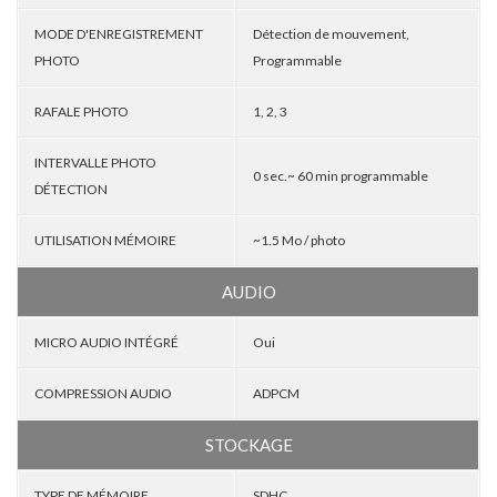
MODE D'ENREGISTREMENT
Détection de mouvement,
PHOTO
Programmable
RAFALE PHOTO
1, 2, 3
INTERVALLE PHOTO
0 sec.~ 60 min programmable
DÉTECTION
UTILISATION MÉMOIRE
~1.5 Mo / photo
AUDIO
MICRO AUDIO INTÉGRÉ
Oui
COMPRESSION AUDIO
ADPCM
STOCKAGE
TYPE DE MÉMOIRE
SDHC