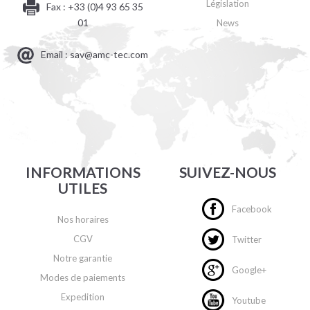
Législation
Fax : +33 (0)4 93 65 35
01
News
Email : sav@amc-tec.com
INFORMATIONS
SUIVEZ-NOUS
UTILES
Facebook
Nos horaires
CGV
Twitter
Notre garantie
Google+
Modes de paiements
Expedition
Youtube