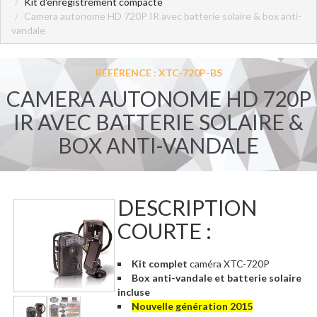
Kit d'enregistrement compacte
Camera autonome HD 720P IR avec batterie solaire & box anti-
vandale
RÉFÉRENCE : XTC-720P-BS
CAMERA AUTONOME HD 720P
IR AVEC BATTERIE SOLAIRE &
BOX ANTI-VANDALE
DESCRIPTION
COURTE :
Kit complet
caméra XTC-720P
Box anti-vandale et batterie solaire
incluse
Nouvelle génération 2015