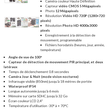
Caméra couleur Haute Définition
Capteur
vidéo CMOS 5 Mégapixels
Photo
12 Mégapixels
Résolution
Vidéo HD 720P (1280×720
pixels)
Résolution
Photo HD 4000x3000
pixels
Enregistrement à la détection de
mouvement, programmable
Fichiers horodatés (heures, jour, année,
température)
Angle de vue de 100°
Capteur de détection de mouvement PIR principal, et deux
latéraux
Temps de déclenchement 0.8 secondes
Caméra Jour & Nuit (mode vision nocturne)
Infrarouge visible (850nm) jusqu'à 18 mètres de portée
Waterproof IP54
Longue autonomie jusqu'à 6 mois
Mémoire sur carte SDHC jusqu'à 32 Go
Écran couleur LCD 2,4"
Température d'utilisation -30° à + 70°C