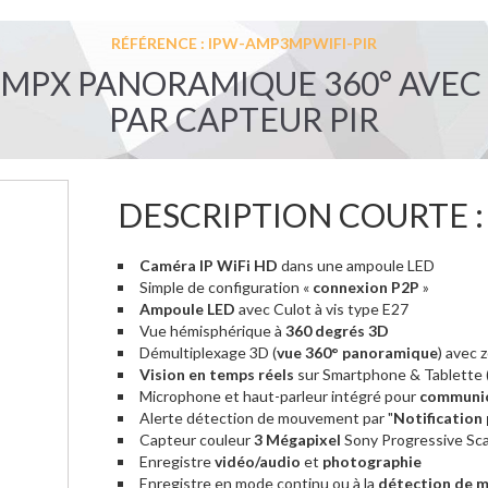
RÉFÉRENCE : IPW-AMP3MPWIFI-PIR
3MPX PANORAMIQUE 360° AVE
PAR CAPTEUR PIR
DESCRIPTION COURTE :
Caméra IP WiFi HD
dans une ampoule LED
Simple de configuration «
connexion P2P
»
Ampoule LED
avec Culot à vis type E27
Vue hémisphérique à
360 degrés 3D
Démultiplexage 3D (
vue 360° panoramique
) avec
Vision en temps réels
sur Smartphone & Tablette 
Microphone et haut-parleur intégré pour
communic
Alerte détection de mouvement par "
Notification
Capteur couleur
3 Mégapixel
Sony Progressive Sc
Enregistre
vidéo/audio
et
photographie
Enregistre en mode continu ou à la
détection de 