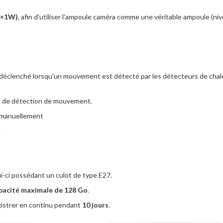
(3×1W)
, afin d'utiliser l'ampoule caméra comme une véritable ampoule (nive
 déclenché lorsqu'un mouvement est détecté par les détecteurs de chale
as de détection de mouvement.
é manuellement
.
i-ci possédant un culot de type E27.
pacité maximale de 128 Go
.
gistrer en continu pendant
10 jours
.