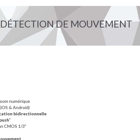
C DÉTECTION DE MOUVEMENT
 zoom numérique
(iOS & Android)
ation bidirectionnelle
 push
"
an CMOS 1/3"
mouvement