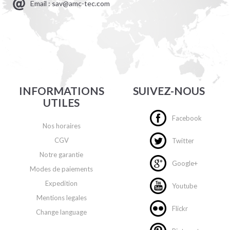
Email : sav@amc-tec.com
INFORMATIONS
SUIVEZ-NOUS
UTILES
Facebook
Nos horaires
CGV
Twitter
Notre garantie
Google+
Modes de paiements
Expedition
Youtube
Mentions legales
Flickr
Change language