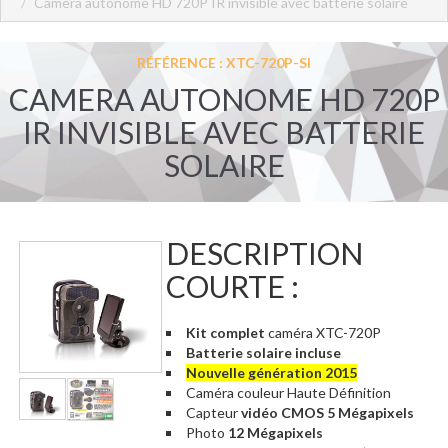
Camera autonome HD 720P IR invisible avec batterie solaire
RÉFÉRENCE : XTC-720P-SI
CAMERA AUTONOME HD 720P
IR INVISIBLE AVEC BATTERIE
SOLAIRE
DESCRIPTION
COURTE :
Kit complet
caméra XTC-720P
Batterie solaire incluse
Nouvelle génération 2015
Caméra couleur Haute Définition
Capteur
vidéo CMOS 5 Mégapixels
Photo
12 Mégapixels