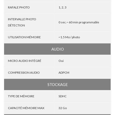
RAFALE PHOTO
1, 2, 3
INTERVALLE PHOTO
0 sec.~ 60 min programmable
DÉTECTION
UTILISATION MÉMOIRE
~1.5 Mo / photo
AUDIO
MICRO AUDIO INTÉGRÉ
Oui
COMPRESSION AUDIO
ADPCM
STOCKAGE
TYPE DE MÉMOIRE
SDHC
CAPACITÉ MÉMOIRE MAX
32 Go