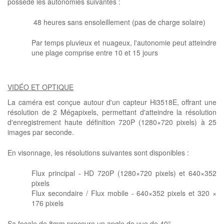
possède les autonomies suivantes :
48 heures sans ensoleillement (pas de charge solaire)
Par temps pluvieux et nuageux, l'autonomie peut atteindre
une plage comprise entre 10 et 15 jours
VIDÉO ET OPTIQUE
La caméra est conçue autour d'un capteur Hi3518E, offrant une
résolution de 2 Mégapixels, permettant d'atteindre la résolution
d'enregistrement haute définition 720P (1280×720 pixels) à 25
images par seconde.
En visonnage, les résolutions suivantes sont disponibles :
Flux principal - HD 720P (1280×720 pixels) et 640×352
pixels
Flux secondaire / Flux mobile - 640×352 pixels et 320 ×
176 pixels
Sa focale de 8mm proccure un angle de vue de 40°.