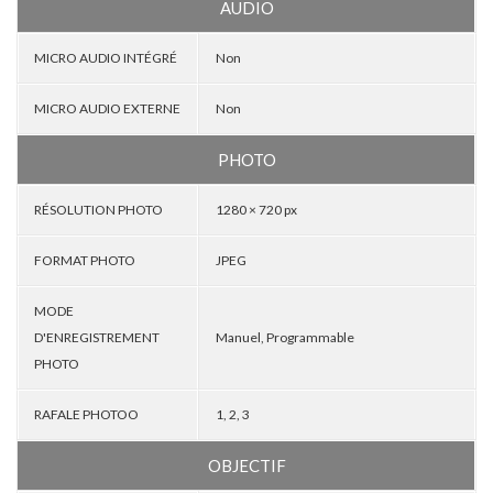
AUDIO
MICRO AUDIO INTÉGRÉ
Non
MICRO AUDIO EXTERNE
Non
PHOTO
RÉSOLUTION PHOTO
1280 × 720 px
FORMAT PHOTO
JPEG
MODE
D'ENREGISTREMENT
Manuel, Programmable
PHOTO
RAFALE PHOTOO
1, 2, 3
OBJECTIF