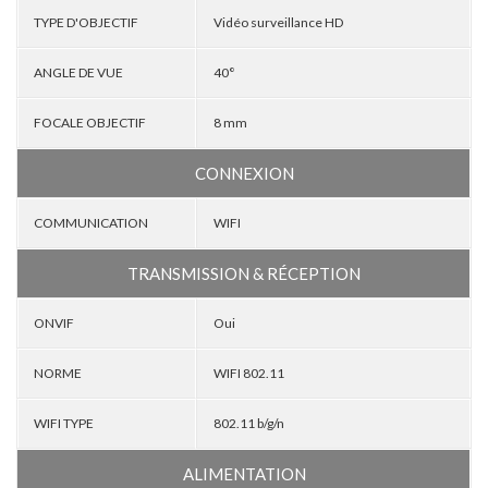
TYPE D'OBJECTIF
Vidéo surveillance HD
ANGLE DE VUE
40°
FOCALE OBJECTIF
8 mm
CONNEXION
COMMUNICATION
WIFI
TRANSMISSION & RÉCEPTION
ONVIF
Oui
NORME
WIFI 802.11
WIFI TYPE
802.11 b/g/n
ALIMENTATION