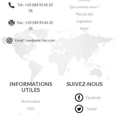
Tel : +33 (0)4 93 65 23
Qui sommes-nous ?
78,
Plan du site
Législation
Fax : +33 (0)4 93 65 35
01
News
Email : sav@amc-tec.com
INFORMATIONS
SUIVEZ-NOUS
UTILES
Facebook
Nos horaires
CGV
Twitter