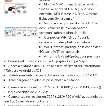
Module GSM compatible carte micro
SIM 4G avec crédit DATA (Tout pays,
exemple : SFR, Bouygues, Free, Orange,
Belgacom, Swisscom, ...)
Vision en temps réel du tracé GPS et
des 2 caméras (audio vidéo) avec
communication bi-directionnelle
Connexion WiFi "direct" pour la
récupération des photos et vidéos
WiFi Hotspot (partage de la connexion
4G par le WiFi de l'appareil)
Antenne GPS intégrée, pour positions
en temps réel du véhicule sur cartographie Google Map
Accès à distance depuis une application (gratuite) Smartphone
/ Tablette Android ou iOS
Plateforme web d'accès à distance sur navigateur PC / MAC
Téléchargement vidéo et prise photo à distance
Caméra avant résolution 2 Mpx HD 1080P (1920×1080 pixels @
30 ips) avec angle de vue 120°
Caméra cabine résolution 720P (1280×720 pixels) avec angle de
vue 100°, avec vision nocturne
Enregistrement audio & vidéo sur carte mémoire microSD