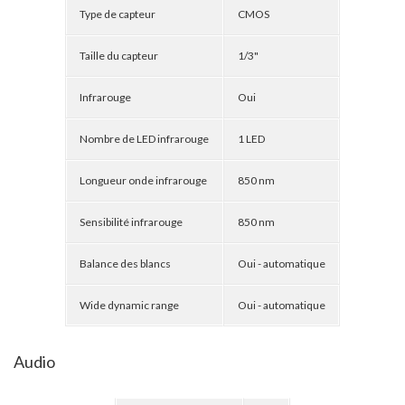
Type de capteur
CMOS
Taille du capteur
1/3"
Infrarouge
Oui
Nombre de LED infrarouge
1 LED
Longueur onde infrarouge
850 nm
Sensibilité infrarouge
850 nm
Balance des blancs
Oui - automatique
Wide dynamic range
Oui - automatique
Audio