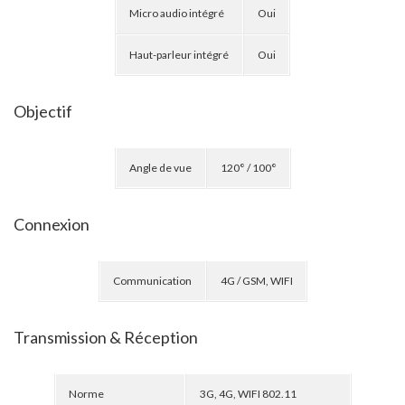
Micro audio intégré
Oui
Haut-parleur intégré
Oui
Objectif
Angle de vue
120° / 100°
Connexion
Communication
4G / GSM, WIFI
Transmission & Réception
Norme
3G, 4G, WIFI 802.11