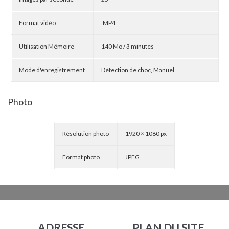
Format vidéo
.MP4
Utilisation Mémoire
140 Mo / 3 minutes
Mode d'enregistrement
Détection de choc, Manuel
Photo
Résolution photo
1920 × 1080 px
Format photo
JPEG
ADRESSE
PLAN DU SITE