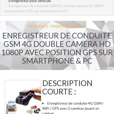
Enregistreur pour véhicule
Enregistreur de conduite GSM 4G double camera HD 1080P
avec position GPS sur smartphone & PC
RÉFÉRENCE : DASH2CAM-4G-GPS
ENREGISTREUR DE CONDUITE
GSM 4G DOUBLE CAMERA HD
1080P AVEC POSITION GPS SUR
SMARTPHONE & PC
DESCRIPTION
COURTE :
Enregistreur de conduite 4G GSM /
WiFi / GPS avec 2 caméras (avant et
cabine)