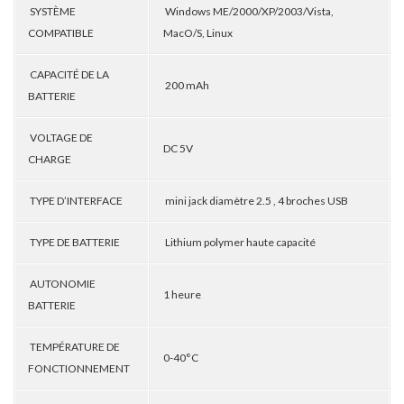
SYSTÈME
Windows ME/2000/XP/2003/Vista,
COMPATIBLE
MacO/S, Linux
CAPACITÉ DE LA
200 mAh
BATTERIE
VOLTAGE DE
DC 5V
CHARGE
TYPE D’INTERFACE
mini jack diamètre 2.5 , 4 broches USB
TYPE DE BATTERIE
Lithium polymer haute capacité
AUTONOMIE
1 heure
BATTERIE
TEMPÉRATURE DE
0-40°C
FONCTIONNEMENT