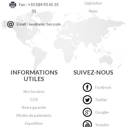
Législation
Fax : +33 (0)4 93 65 35
01
News
Email : sav@amc-tec.com
INFORMATIONS
SUIVEZ-NOUS
UTILES
Facebook
Nos horaires
CGV
Twitter
Notre garantie
Google+
Modes de paiements
Expedition
Youtube