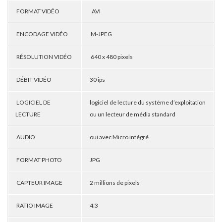
FORMAT VIDÉO
AVI
ENCODAGE VIDÉO
M-JPEG
RÉSOLUTION VIDÉO
640 x 480 pixels
DÉBIT VIDÉO
30 ips
LOGICIEL DE
logiciel de lecture du système d’exploitation
LECTURE
ou un lecteur de média standard
AUDIO
oui avec Micro intégré
FORMAT PHOTO
JPG
CAPTEUR IMAGE
2 millions de pixels
RATIO IMAGE
4:3