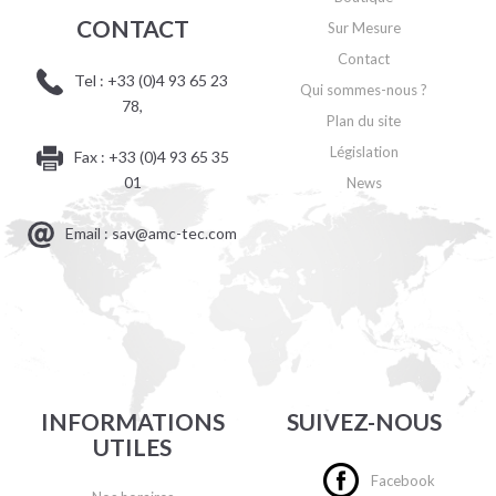
CONTACT
Sur Mesure
Contact
Tel : +33 (0)4 93 65 23
Qui sommes-nous ?
78,
Plan du site
Législation
Fax : +33 (0)4 93 65 35
01
News
Email : sav@amc-tec.com
INFORMATIONS
SUIVEZ-NOUS
UTILES
Facebook