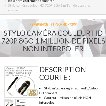
Kit d'enregistrement compacte
Stylo caméra couleur HD 720P 8Go 1 million de pixels non
interpoler
RÉFÉRENCE : STYLO-HD-720P
STYLO CAMÉRA COULEUR HD
720P 8GO 1 MILLION DE PIXELS
NON INTERPOLER
DESCRIPTION
COURTE :
Stylo micro enregistreur audio/vidéo
HD compact
Capteur 1 million de pixels NON
interpolés