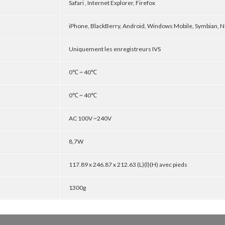
Safari , Internet Explorer, Firefox
iPhone, BlackBerry, Android, Windows Mobile, Symbian, N
Uniquement les enregistreurs IVS
0℃ ~ 40℃
0℃ ~ 40℃
AC 100V ~240V
8,7W
117.89 x 246.87 x 212.63 (L)(l)(H) avec pieds
1300g