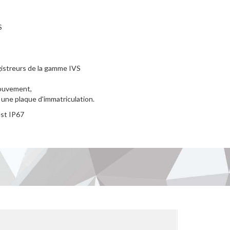
S
egistreurs de la gamme IVS
mouvement,
 une plaque d'immatriculation.
est IP67