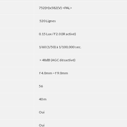
752(H)x582(V) <PAL>
520 Lignes
0.15 Lux / F2.0 (IR activé)
1/60 (1/50) à 1/100,000 sec.
> 48dB (AGC désactivé)
f 4.0mm ~ f 9.0mm
56
40 m
Oui
Oui