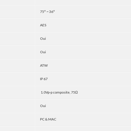
75° ~ 36°
AES
Oui
Oui
ATW
IP 67
1.0Vp-p composite, 75Ω
Oui
PC & MAC