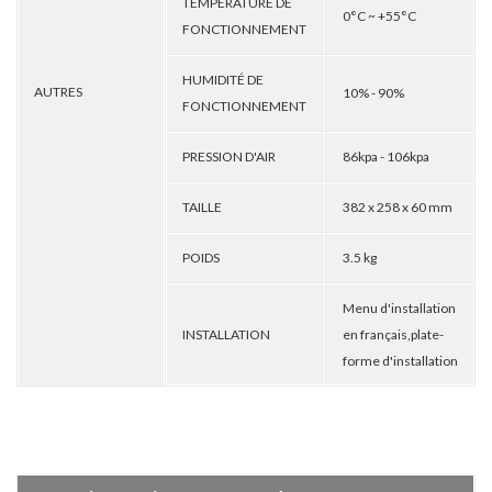
TEMPÉRATURE DE
0°C ~ +55°C
FONCTIONNEMENT
HUMIDITÉ DE
AUTRES
10% - 90%
FONCTIONNEMENT
PRESSION D'AIR
86kpa - 106kpa
TAILLE
382 x 258 x 60 mm
POIDS
3.5 kg
Menu d'installation
INSTALLATION
en français,plate-
forme d'installation