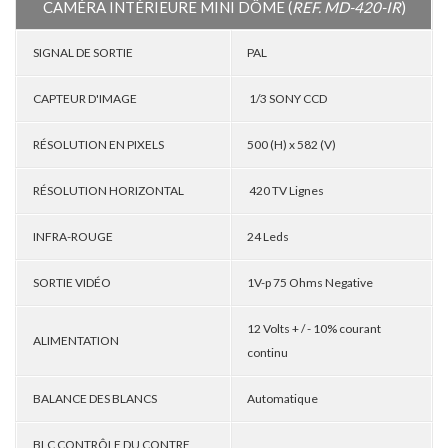
CAMÉRA INTÉRIEURE MINI DÔME (
REF. MD-420-IR
)
SIGNAL DE SORTIE
PAL
CAPTEUR D'IMAGE
1/3 SONY CCD
RÉSOLUTION EN PIXELS
500 (H) x 582 (V)
RÉSOLUTION HORIZONTAL
420 TV Lignes
INFRA-ROUGE
24 Leds
SORTIE VIDÉO
1V-p 75 Ohms Negative
12 Volts + / - 10% courant
ALIMENTATION
continu
BALANCE DES BLANCS
Automatique
BLC CONTRÔLE DU CONTRE