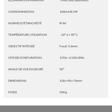
ILLUMINATION MINIMUM
0 lux ( leds allumées)
COMSOMMATION
100mA IR Off
NORMES D'ÉTANCHÉITÉ
IP 66
TEMPÉRATURE UTILISATION
-10° à + 45°C
OBJECTIF INTÉGRÉ
Focal: 3.6mm
VITESSE D'OBTURATION
1/50s~1/100,000s
ANGLE DE VUE EN DEGRÉ
92°
DIMENSIONS
128 x 90 x 70mm
POIDS
300 g