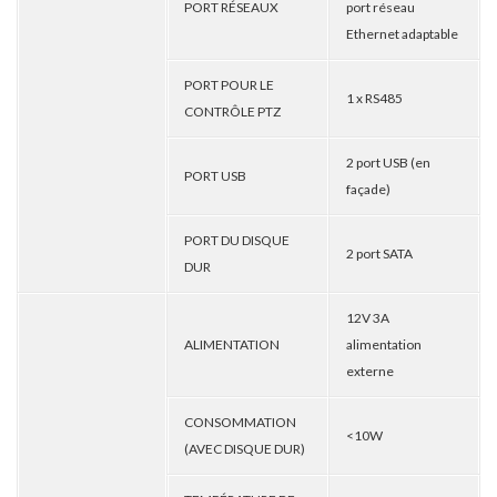
PORT RÉSEAUX
port réseau
Ethernet adaptable
PORT POUR LE
1 x RS485
CONTRÔLE PTZ
2 port USB (en
PORT USB
façade)
PORT DU DISQUE
2 port SATA
DUR
12V 3A
ALIMENTATION
alimentation
externe
CONSOMMATION
<10W
(AVEC DISQUE DUR)