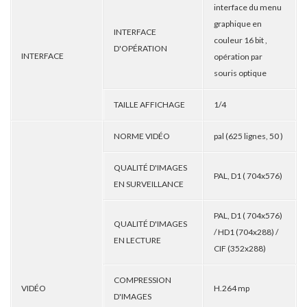
interface du menu
graphique en
INTERFACE
couleur 16 bit ,
D'OPÉRATION
INTERFACE
opération par
souris optique
TAILLE AFFICHAGE
1/4
NORME VIDÉO
pal (625 lignes, 50 )
QUALITÉ D'IMAGES
PAL, D1 ( 704x576)
EN SURVEILLANCE
PAL, D1 ( 704x576)
QUALITÉ D'IMAGES
/ HD1 (704x288) /
EN LECTURE
CIF (352x288)
COMPRESSION
VIDÉO
H.264 mp
D'IMAGES