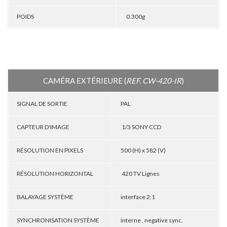
POIDS
0.300g
CAMÉRA EXTÉRIEURE (
REF. CW-420-IR
)
SIGNAL DE SORTIE
PAL
CAPTEUR D'IMAGE
1/3 SONY CCD
RÉSOLUTION EN PIXELS
500 (H) x 582 (V)
RÉSOLUTION HORIZONTAL
420 TV Lignes
BALAYAGE SYSTÈME
interface 2:1
SYNCHRONISATION SYSTÈME
interne , negative sync.