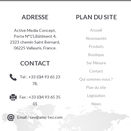
ADRESSE
PLAN DU SITE
Active Media Concept,
Accueil
Porte N°15,Bâtiment 4,
Nouveautés
2323 chemin Saint Bernard,
Produits
06225 Vallauris, France.
Boutique
CONTACT
Sur Mesure
Contact
Tel : +33 (0)4 93 65 23
Qui sommes-nous ?
78,
Plan du site
Législation
Fax : +33 (0)4 93 65 35
01
News
Email : sav@amc-tec.com