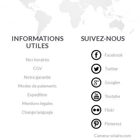
INFORMATIONS
SUIVEZ-NOUS
UTILES
Facebook
Nos horaires
CGV
Twitter
Notre garantie
Google+
Modes de paiements
Expedition
Youtube
Mentions legales
Flickr
Change language
Pinterest
Camera-solaire.com