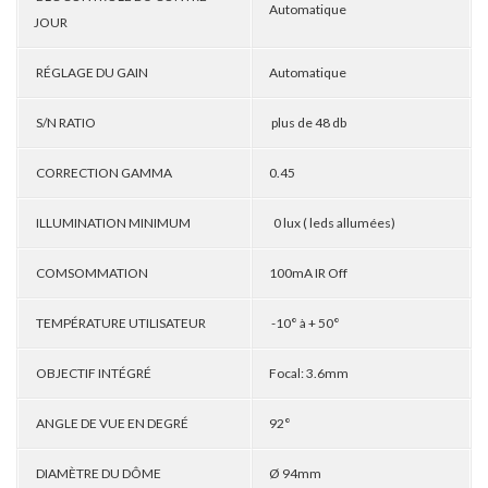
Automatique
JOUR
RÉGLAGE DU GAIN
Automatique
S/N RATIO
plus de 48 db
CORRECTION GAMMA
0.45
ILLUMINATION MINIMUM
0 lux ( leds allumées)
COMSOMMATION
100mA IR Off
TEMPÉRATURE UTILISATEUR
-10° à + 50°
OBJECTIF INTÉGRÉ
Focal: 3.6mm
ANGLE DE VUE EN DEGRÉ
92°
DIAMÈTRE DU DÔME
Ø 94mm