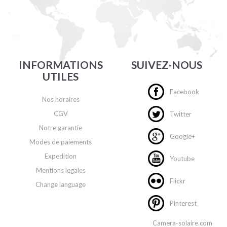
INFORMATIONS
SUIVEZ-NOUS
UTILES
Facebook
Nos horaires
CGV
Twitter
Notre garantie
Google+
Modes de paiements
Expedition
Youtube
Mentions legales
Flickr
Change language
Pinterest
Camera-solaire.com