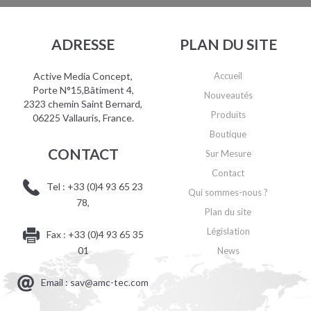
ADRESSE
PLAN DU SITE
Active Media Concept,
Accueil
Porte N°15,Bâtiment 4,
Nouveautés
2323 chemin Saint Bernard,
Produits
06225 Vallauris, France.
Boutique
CONTACT
Sur Mesure
Contact
Tel : +33 (0)4 93 65 23
Qui sommes-nous ?
78,
Plan du site
Législation
Fax : +33 (0)4 93 65 35
01
News
Email : sav@amc-tec.com